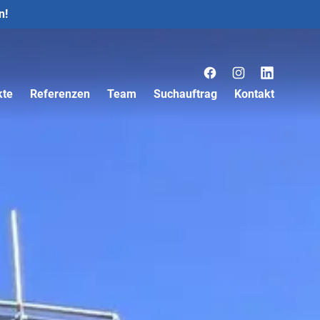
n!
Facebook
Instagram
LinkedIn
kte
Referenzen
Team
Suchauftrag
Kontakt