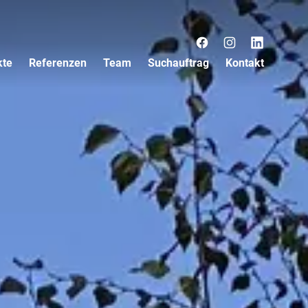
Facebook
Instagram
LinkedIn
kte
Referenzen
Team
Suchauftrag
Kontakt