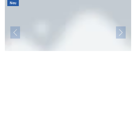
Neu
€ 275.000
3
71.7 m²
16.2 m²
Wohnung zum Kauf in 4020 Linz
Perfekt aufgeteilte 3-Zimmerwohnung mit großem Balkon und
Küche